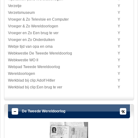
Verzetje
Y
Verzetsmuseum
Y
Vroeger & Zo Televisie en Computer
Y
Vroeger & Zo Wereldoorlogen
Y
Vroeger en Zo Een brug te ver
Y
Vroeger en Zo Onderduiken
Y
Webje tijd van opa en oma
Y
Webkwestie De Tweede Wereldoorlog
Y
Webkwestie WO II
Y
Webpad Tweede Wereldoorlog
Y
Wereldoorlogen
Y
Werkblad bij clip:Adolf Hitler
Y
Werkblad bij clip:Een brug te ver
Y
De Tweede Wereldoorlog