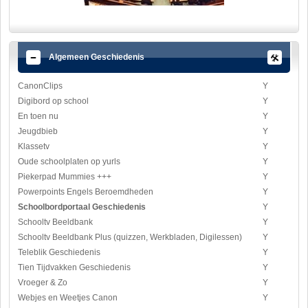
Algemeen Geschiedenis
CanonClips
Y
Digibord op school
Y
En toen nu
Y
Jeugdbieb
Y
Klassetv
Y
Oude schoolplaten op yurls
Y
Piekerpad Mummies +++
Y
Powerpoints Engels Beroemdheden
Y
Schoolbordportaal Geschiedenis
Y
Schooltv Beeldbank
Y
Schooltv Beeldbank Plus (quizzen, Werkbladen, Digilessen)
Y
Teleblik Geschiedenis
Y
Tien Tijdvakken Geschiedenis
Y
Vroeger & Zo
Y
Webjes en Weetjes Canon
Y