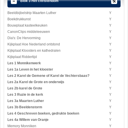
Blok 3 Het christendom
Beeldbijbelstrip Maarten Luther
Y
Boekdrukkunst
Y
Bouwplaat kasteelkeuken
Y
CanonClips middeleeuwen
Y
Dia's: De Hervorming
Y
Kijkplaat Hoe Nederland ontstond
Y
Kijkplaat Kloosters en kathedralen
Y
Kijkplaat Riddertijd
Y
Les 1 Monnikenwerk
Y
Les 1a Leven in het klooster
Y
Les 2 Karel de Gemene of Karel de Vechtersbaas?
Y
Les 2a Karel de Grote en onderwijs
Y
Les 2b karel de Grote
Y
Les 3 Ruzie in de kerk
Y
Les 3a Maarten Luther
Y
Les 3b Beeldenstorm
Y
Les 4 Geschreven boeken, gedrukte boeken
Y
Les 4a Willem van Oranje
Y
Memory Monniken
Y