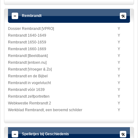
Rembrandt
Dossier Rembrandt [VPRO]
Y
Rembrandt 1640-1649
Y
Rembrandt 1650-1659
Y
Rembrandt 1660-1669
Y
Rembrandt [Beeldbank]
Y
Rembrandt [entoen.nu]
Y
Rembrandt [Vroeger & Zo]
Y
Rembrandt en de Bijbel
Y
Rembrandt in vogelvlucht
Y
Rembrandt vòòr 1639
Y
Rembrandt zelfportretten
Y
Webkwestie Rembrandt 2
Y
Werkblad Rembrandt, een beroemd schilder
Y
Spelletjes bij Geschiedenis