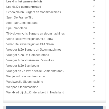
Les 4 In het gemeentehuis
Y
Les 4a De gemeenteraad
Y
Schoolplaten Burgers en stoommachines
Y
Spel: De Franse Tijd
Y
Spel: De Gemeenteraad
Y
Spel: Napoleon
Y
Tijdvakken yurls Burgers en stoommachines
Y
Video De slavernij junior Afl.3 Touw
Y
Video De slavernij junior Afl.4 Steen
Y
Vroeger & Zo Burgers en Stoommachines
Y
Vroeger & Zo De Gemeenteraad
Y
Vroeger & Zo Pruiken en Revoluties
Y
Vroeger & Zo Stamboom
Y
Vroeger en Zo Wat doet de Gemeenteraad?
Y
Webje Industie van toen en nu
Y
Webkwestie Stoommachine
Y
Webpad Stoommachine
Y
Werkblad bij clip:Kinderarbeid in Nederland
Y