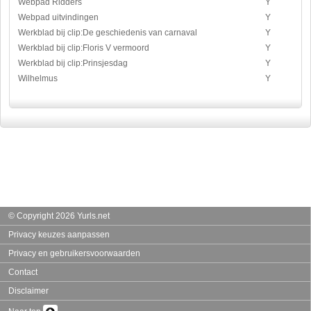
Webpad Ridders
Y
Webpad uitvindingen
Y
Werkblad bij clip:De geschiedenis van carnaval
Y
Werkblad bij clip:Floris V vermoord
Y
Werkblad bij clip:Prinsjesdag
Y
Wilhelmus
Y
© Copyright 2026 Yurls.net
Privacy keuzes aanpassen
Privacy en gebruikersvoorwaarden
Contact
Disclaimer