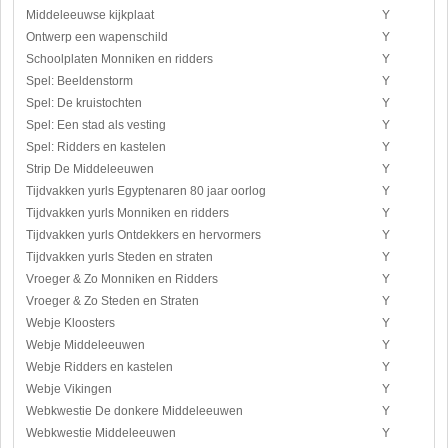
Middeleeuwse kijkplaat
Y
Ontwerp een wapenschild
Y
Schoolplaten Monniken en ridders
Y
Spel: Beeldenstorm
Y
Spel: De kruistochten
Y
Spel: Een stad als vesting
Y
Spel: Ridders en kastelen
Y
Strip De Middeleeuwen
Y
Tijdvakken yurls Egyptenaren 80 jaar oorlog
Y
Tijdvakken yurls Monniken en ridders
Y
Tijdvakken yurls Ontdekkers en hervormers
Y
Tijdvakken yurls Steden en straten
Y
Vroeger & Zo Monniken en Ridders
Y
Vroeger & Zo Steden en Straten
Y
Webje Kloosters
Y
Webje Middeleeuwen
Y
Webje Ridders en kastelen
Y
Webje Vikingen
Y
Webkwestie De donkere Middeleeuwen
Y
Webkwestie Middeleeuwen
Y