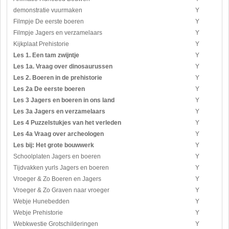
demonstratie vuurmaken
Y
Filmpje De eerste boeren
Y
Filmpje Jagers en verzamelaars
Y
Kijkplaat Prehistorie
Y
Les 1. Een tam zwijntje
Y
Les 1a. Vraag over dinosaurussen
Y
Les 2. Boeren in de prehistorie
Y
Les 2a De eerste boeren
Y
Les 3 Jagers en boeren in ons land
Y
Les 3a Jagers en verzamelaars
Y
Les 4 Puzzelstukjes van het verleden
Y
Les 4a Vraag over archeologen
Y
Les bij: Het grote bouwwerk
Y
Schoolplaten Jagers en boeren
Y
Tijdvakken yurls Jagers en boeren
Y
Vroeger & Zo Boeren en Jagers
Y
Vroeger & Zo Graven naar vroeger
Y
Webje Hunebedden
Y
Webje Prehistorie
Y
Webkwestie Grotschilderingen
Y