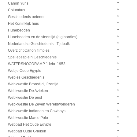
Canon Yurls
Y
Columbus
Y
Geschiedenis oefenen
Y
Het Koninklijk huis
Y
Hunebedden
Y
Hunebedden en de steentijd (digibordles)
Y
Nederlandse Geschiedenis - Tijdbalk
Y
Overzicht Canon filmpjes
Y
Spelletjesplein Geschiedenis
Y
WATERSNOODRAMP 1 febr. 1953
Y
Webje Oude Egypte
Y
Webjes Geschiedenis
Y
Webkwestie Bronstijd, IJzertijd
Y
Webkwestie De Azteken
Y
Webkwestie De pest
Y
Webkwestie De Zeven Wereldwonderen
Y
Webkwestie Indianen en Cowboys
Y
Webkwestie Marco Polo
Y
Webpad Het Oude Egypte
Y
Webpad Oude Grieken
Y