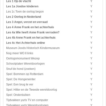
Les 1 Op de vlucht
Y
Les 1a Joodse kinderen
Y
Les 1c Toen de oorlog begon
Y
Les 2 Oorlog in Nederland
Y
Les 3 Angst, verzet en verraad
Y
Les 4 Anne Frank en het achterhuis
Y
Les 4a Wie heeft Anne Frank verraden?
Y
Les 4b Anne Frank en het achterhuis
Y
Les 4c Het Achterhuis online
Y
Museum Joods Historisch Kindermuseum
Y
Nog meer WO II links
Y
Oorlogsmonument Wezep
Y
Schoolplaten Wereldoorlogen
Y
Snuf de hond (zoeken)
Y
Spel: Bommen op Rotterdam
Y
Spel: De Hongerwinter
Y
Spel: Een brug te ver
Y
Spel: Hitler en de Tweede wereldoorlog
Y
Spel: Onderduiken
Y
Tijdvakken yurls TV en computer
Y
Tijdvakken yurls Wereldoorlogen
Y