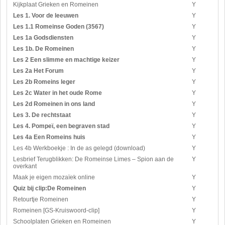
Kijkplaat Grieken en Romeinen
Y
Les 1. Voor de leeuwen
Y
Les 1.1 Romeinse Goden (3567)
Y
Les 1a Godsdiensten
Y
Les 1b. De Romeinen
Y
Les 2 Een slimme en machtige keizer
Y
Les 2a Het Forum
Y
Les 2b Romeins leger
Y
Les 2c Water in het oude Rome
Y
Les 2d Romeinen in ons land
Y
Les 3. De rechtstaat
Y
Les 4. Pompeï, een begraven stad
Y
Les 4a Een Romeins huis
Y
Les 4b Werkboekje : In de as gelegd (download)
Y
Lesbrief Terugblikken: De Romeinse Limes – Spion aan de
Y
overkant
Maak je eigen mozaïek online
Y
Quiz bij clip:De Romeinen
Y
Retourtje Romeinen
Y
Romeinen [GS-Kruiswoord-clip]
Y
Schoolplaten Grieken en Romeinen
Y