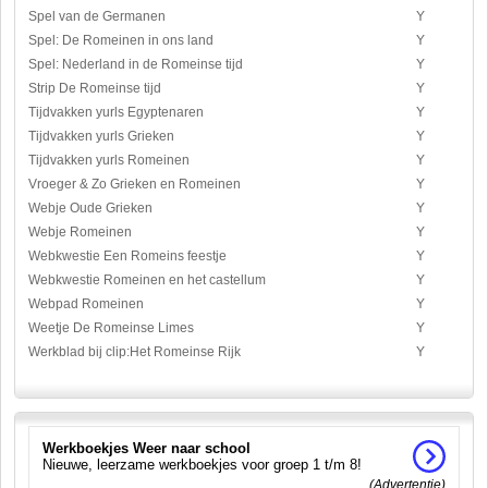
Spel van de Germanen
Y
Spel: De Romeinen in ons land
Y
Spel: Nederland in de Romeinse tijd
Y
Strip De Romeinse tijd
Y
Tijdvakken yurls Egyptenaren
Y
Tijdvakken yurls Grieken
Y
Tijdvakken yurls Romeinen
Y
Vroeger & Zo Grieken en Romeinen
Y
Webje Oude Grieken
Y
Webje Romeinen
Y
Webkwestie Een Romeins feestje
Y
Webkwestie Romeinen en het castellum
Y
Webpad Romeinen
Y
Weetje De Romeinse Limes
Y
Werkblad bij clip:Het Romeinse Rijk
Y
Werkboekjes Weer naar school
Nieuwe, leerzame werkboekjes voor groep 1 t/m 8!
(Advertentie)