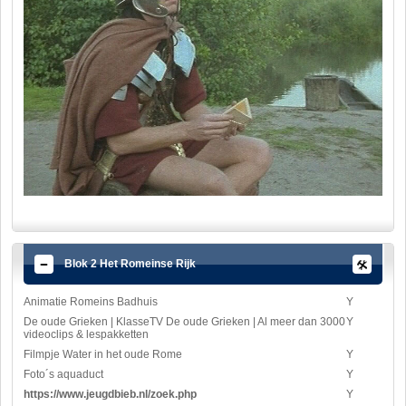
Blok 2 Het Romeinse Rijk
Animatie Romeins Badhuis
Y
De oude Grieken | KlasseTV De oude Grieken | Al meer dan 3000
Y
videoclips & lespakketten
Filmpje Water in het oude Rome
Y
Foto´s aquaduct
Y
https://www.jeugdbieb.nl/zoek.php
Y