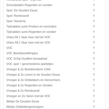
Schoolplaten Regenten en vorsten
Y
Spel: De Gouden Eeuw
Y
Spel: Rembrandt
Y
Spel: Slavernij
Y
Tijdvakken yurls Pruiken en revoluties
Y
Tijdvakken yurls Regenten en vorsten
Y
Video Afl.1 Vaar mee met de VOC
Y
Video Afl.2 Vaar mee met de VOC
Y
VOC
Y
VOC Beeldbankfilmpjes
Y
VOC Schip Duyfken bouwplaat
Y
VOC spel > geschiedenis spelletjes
Y
Vroeger & Zo Beeldenstorm 1566
Y
Vroeger & Zo Leven in de Gouden Eeuw
Y
Vroeger & Zo Ontdekkers en Hervormers
Y
Vroeger & Zo Regenten en Vorsten
Y
Vroeger & Zo Rembrandt
Y
Vroeger en Zo Varen met de VOC
Y
Webje De Gouden Eeuw
Y
Webje Ontdekkingsreizigers
Y