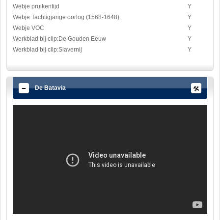
Webje pruikentijd
Y
Webje Tachtigjarige oorlog (1568-1648)
Y
Webje VOC
Y
Werkblad bij clip:De Gouden Eeuw
Y
Werkblad bij clip:Slavernij
Y
De Batavia