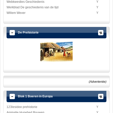
Webkwesties Geschiedenis
Y
Werkblad De geschiedenis van de tijd
Y
Willem Wever
Y
De Prehistorie
(Advertentie)
Blok 1 Boeren in Europa
123lesidee prehistorie
Y
Animatie Hunebed Bouwen
Y