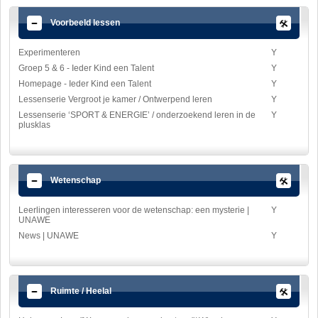
Voorbeeld lessen
Experimenteren
Y
Groep 5 & 6 - Ieder Kind een Talent
Y
Homepage - Ieder Kind een Talent
Y
Lessenserie Vergroot je kamer / Ontwerpend leren
Y
Lessenserie ‘SPORT & ENERGIE’ / onderzoekend leren in de
Y
plusklas
Wetenschap
Leerlingen interesseren voor de wetenschap: een mysterie |
Y
UNAWE
News | UNAWE
Y
Ruimte / Heelal