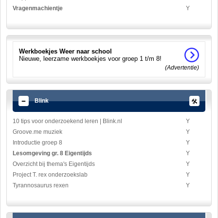
Vragenmachientje
Y
Werkboekjes Weer naar school
Nieuwe, leerzame werkboekjes voor groep 1 t/m 8!
(Advertentie)
Blink
10 tips voor onderzoekend leren | Blink.nl
Y
Groove.me muziek
Y
Introductie groep 8
Y
Lesomgeving gr. 8 Eigentijds
Y
Overzicht bij thema's Eigentijds
Y
Project T. rex onderzoekslab
Y
Tyrannosaurus rexen
Y