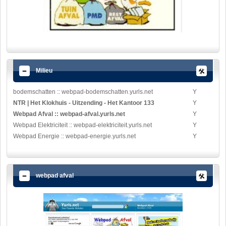
Milieu
bodemschatten :: webpad-bodemschatten.yurls.net
Y
NTR | Het Klokhuis - Uitzending - Het Kantoor 133
Y
Webpad Afval :: webpad-afval.yurls.net
Y
Webpad Elektriciteit :: webpad-elektriciteit.yurls.net
Y
Webpad Energie :: webpad-energie.yurls.net
Y
webpad afval