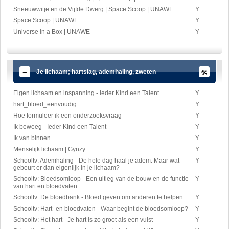
Sneeuwwitje en de Vijfde Dwerg | Space Scoop | UNAWE
Y
Space Scoop | UNAWE
Y
Universe in a Box | UNAWE
Y
Je lichaam; hartslag, ademhaling, zweten
Eigen lichaam en inspanning - Ieder Kind een Talent
Y
hart_bloed_eenvoudig
Y
Hoe formuleer ik een onderzoeksvraag
Y
Ik beweeg - Ieder Kind een Talent
Y
Ik van binnen
Y
Menselijk lichaam | Gynzy
Y
Schooltv: Ademhaling - De hele dag haal je adem. Maar wat
Y
gebeurt er dan eigenlijk in je lichaam?
Schooltv: Bloedsomloop - Een uitleg van de bouw en de functie
Y
van hart en bloedvaten
Schooltv: De bloedbank - Bloed geven om anderen te helpen
Y
Schooltv: Hart- en bloedvaten - Waar begint de bloedsomloop?
Y
Schooltv: Het hart - Je hart is zo groot als een vuist
Y