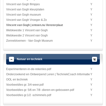
Vincent van Gogh filmpjes
Y
Vincent van Gogh kleurplaten
Y
Vincent van Gogh museum
Y
Vincent van Gogh Vroeger & Zo
Y
Vincent van Gogh | entoen.nu Vensterplaat
Y
Webkwestie 1 Vincent van Gogh
Y
Webkwestie 2 Vincent van Gogh
Y
Zonnebloemen - Van Gogh Museum
Y
Natuur en techniek
Experimenteren-in-de-rekenles.pdf
Y
Onderzoekend en Ontwerpend Leren | TechniekCoach Informatie
Y
OOL en techniek
Y
Voorbeeldles gr. 3/4-weer.pdf
Y
Voorbeeldles gr. 5/6 en 7/8 -dieren-en-gebouwen.pdf
Y
Voorbeeldles gr.1/2 -schimmels.pdf
Y