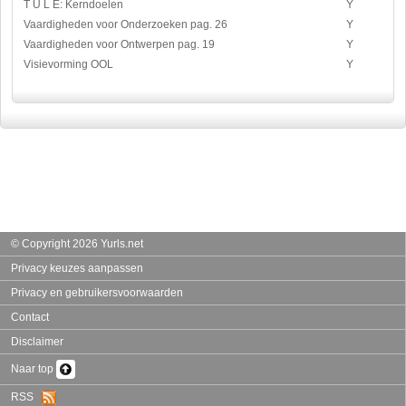
T U L E: Kerndoelen
Y
Vaardigheden voor Onderzoeken pag. 26
Y
Vaardigheden voor Ontwerpen pag. 19
Y
Visievorming OOL
Y
© Copyright 2026 Yurls.net
Privacy keuzes aanpassen
Privacy en gebruikersvoorwaarden
Contact
Disclaimer
Naar top
RSS