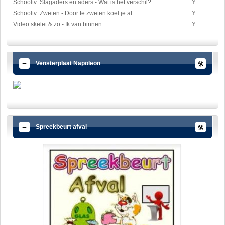
Schooltv: Slagaders en aders - Wat is het verschil?
Y
Schooltv: Zweten - Door te zweten koel je af
Y
Video skelet & zo - Ik van binnen
Y
Vensterplaat Napoleon
Spreekbeurt afval