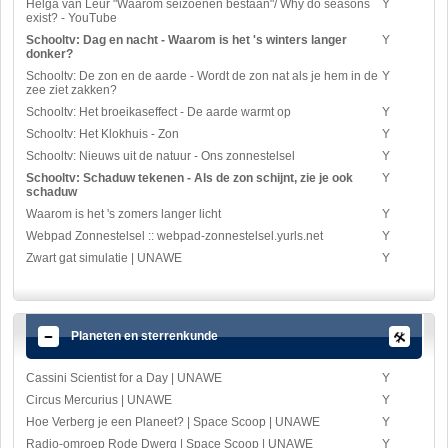
Helga van Leur "Waarom seizoenen bestaan"/ Why do seasons
Y
exist? - YouTube
Schooltv: Dag en nacht - Waarom is het 's winters langer
Y
donker?
Schooltv: De zon en de aarde - Wordt de zon nat als je hem in de
Y
zee ziet zakken?
Schooltv: Het broeikaseffect - De aarde warmt op
Y
Schooltv: Het Klokhuis - Zon
Y
Schooltv: Nieuws uit de natuur - Ons zonnestelsel
Y
Schooltv: Schaduw tekenen - Als de zon schijnt, zie je ook
Y
schaduw
Waarom is het 's zomers langer licht
Y
Webpad Zonnestelsel :: webpad-zonnestelsel.yurls.net
Y
Zwart gat simulatie | UNAWE
Y
Planeten en sterrenkunde
Cassini Scientist for a Day | UNAWE
Y
Circus Mercurius | UNAWE
Y
Hoe Verberg je een Planeet? | Space Scoop | UNAWE
Y
Radio-omroep Rode Dwerg | Space Scoop | UNAWE
Y