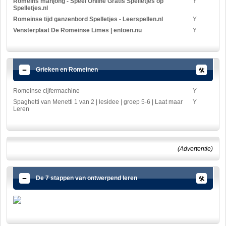
Romeins mahjong - Speel Online Gratis Spelletjes op
Y
Spelletjes.nl
Romeinse tijd ganzenbord Spelletjes - Leerspellen.nl
Y
Vensterplaat De Romeinse Limes | entoen.nu
Y
Grieken en Romeinen
Romeinse cijfermachine
Y
Spaghetti van Menetti 1 van 2 | lesidee | groep 5-6 | Laat maar
Y
Leren
(Advertentie)
De 7 stappen van ontwerpend leren