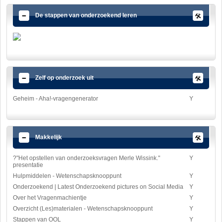
De stappen van onderzoekend leren
Zelf op onderzoek uit
Geheim - Aha!-vragengenerator
Y
Makkelijk
?"Het opstellen van onderzoeksvragen Merle Wissink."
Y
presentatie
Hulpmiddelen - Wetenschapsknooppunt
Y
Onderzoekend | Latest Onderzoekend pictures on Social Media
Y
Over het Vragenmachientje
Y
Overzicht (Les)materialen - Wetenschapsknooppunt
Y
Stappen van OOL
Y