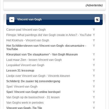
(Advertentie)
Vincent van Gogh
Canon-pad Vincent van Gogh
Y
Filmpje: What paintings did Van Gogh create in Arles? - YouTube
Y
Het Klokhuis - Vincent van Gogh
Y
Het Schildersleven van Vincent van Gogh- documantaire -
Y
YouTube
Kleurplaat van ‘De slaapkamer’ - Van Gogh Museum
Y
Laat maar Zien - lessen Vincent van Gogh
Y
Lespakket Vincent van Gogh
Y
Lessen 31 lessonup
Y
Liedje over Vincent van Gogh - Vincents kleuren
Y
Schilderij: De zaaier bij zonsondergang
Y
Spel: Vincent van Gogh
Y
Spel: Vincent van Gogh online bordspel
Y
Van Gogh op de basisschool - 31 lessen
Y
Van Goghs werk in periodes
Y
Vincent van Gogh -Tip Tile
Y