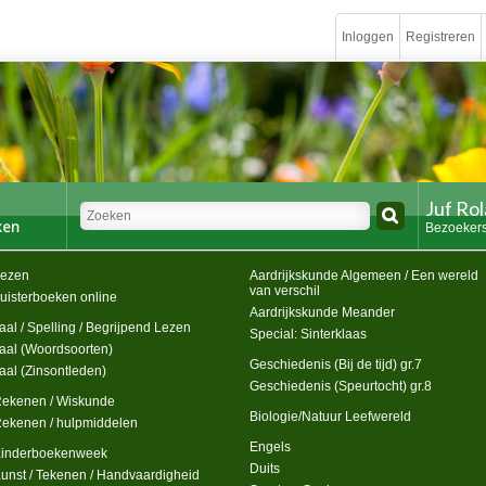
Inloggen
Registreren
Juf Ro
Bezoekers
ezen
Aardrijkskunde Algemeen / Een wereld
van verschil
uisterboeken online
Aardrijkskunde Meander
aal / Spelling / Begrijpend Lezen
Special: Sinterklaas
aal (Woordsoorten)
Geschiedenis (Bij de tijd) gr.7
aal (Zinsontleden)
Geschiedenis (Speurtocht) gr.8
ekenen / Wiskunde
Biologie/Natuur Leefwereld
ekenen / hulpmiddelen
Engels
inderboekenweek
Duits
unst / Tekenen / Handvaardigheid