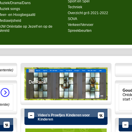
Sport en Spel
uziek/Drama/Dans
Techniek
uziek songs
Overzicht gr.6 2021-2022
eer- en Hoogbegaafd
SOVA
ediawijsheid
Verkeer/Vervoer
JW Oriëntatie op Jezelf en op de
ereld
Spreekbeurten
ertentie)
Goud
Ontde
start
tentie)
Video's Proefjes Kinderen voor
Kinderen