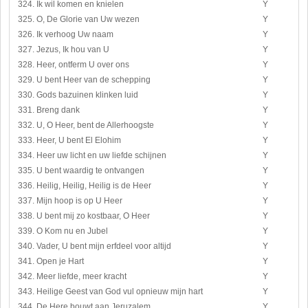
324. Ik wil komen en knielen
Y
325. O, De Glorie van Uw wezen
Y
326. Ik verhoog Uw naam
Y
327. Jezus, Ik hou van U
Y
328. Heer, ontferm U over ons
Y
329. U bent Heer van de schepping
Y
330. Gods bazuinen klinken luid
Y
331. Breng dank
Y
332. U, O Heer, bent de Allerhoogste
Y
333. Heer, U bent El Elohim
Y
334. Heer uw licht en uw liefde schijnen
Y
335. U bent waardig te ontvangen
Y
336. Heilig, Heilig, Heilig is de Heer
Y
337. Mijn hoop is op U Heer
Y
338. U bent mij zo kostbaar, O Heer
Y
339. O Kom nu en Jubel
Y
340. Vader, U bent mijn erfdeel voor altijd
Y
341. Open je Hart
Y
342. Meer liefde, meer kracht
Y
343. Heilige Geest van God vul opnieuw mijn hart
Y
344. De Here bouwt aan Jeruzalem
Y