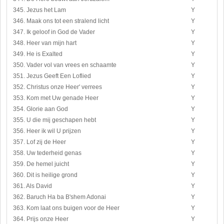
345. Jezus het Lam
Y
346. Maak ons tot een stralend licht
Y
347. Ik geloof in God de Vader
Y
348. Heer van mijn hart
Y
349. He is Exalted
Y
350. Vader vol van vrees en schaamte
Y
351. Jezus Geeft Een Loflied
Y
352. Christus onze Heer' verrees
Y
353. Kom met Uw genade Heer
Y
354. Glorie aan God
Y
355. U die mij geschapen hebt
Y
356. Heer ik wil U prijzen
Y
357. Lof zij de Heer
Y
358. Uw tederheid genas
Y
359. De hemel juicht
Y
360. Dit is heilige grond
Y
361. Als David
Y
362. Baruch Ha ba B'shem Adonai
Y
363. Kom laat ons buigen voor de Heer
Y
364. Prijs onze Heer
Y