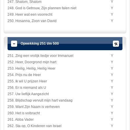
247. Shalom, Shalom
Y
248. God is Getrouw, Zijn plannen falen niet
Y
249. Heer wat een voorrecht
Y
250. Hosanna, Zoon van David
Y
Opwekking 251 t/m 500
251. Zing een vrolijk liedje voor Immanuel
Y
252. Heer, Doorgrond mijn hart
Y
253. Heilig, Heilig, Heilig Heer
Y
254. Prijs nu de Heer
Y
255. Ik wil U prijzen Heer
Y
256. Er is niemand als U
Y
257. Uw lieflijk Aangezicht
Y
258. Blijdschap vervult mijn hart vandaag
Y
259. Want Zijn Naam is verheven
Y
260. Het is volbracht
Y
261. Abba Vader
Y
262. Sta op, O Kinderen van Israel
Y