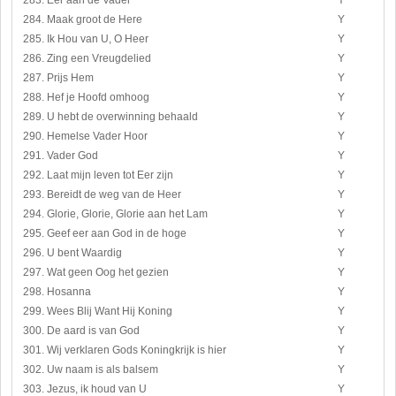
283. Eer aan de Vader
Y
284. Maak groot de Here
Y
285. Ik Hou van U, O Heer
Y
286. Zing een Vreugdelied
Y
287. Prijs Hem
Y
288. Hef je Hoofd omhoog
Y
289. U hebt de overwinning behaald
Y
290. Hemelse Vader Hoor
Y
291. Vader God
Y
292. Laat mijn leven tot Eer zijn
Y
293. Bereidt de weg van de Heer
Y
294. Glorie, Glorie, Glorie aan het Lam
Y
295. Geef eer aan God in de hoge
Y
296. U bent Waardig
Y
297. Wat geen Oog het gezien
Y
298. Hosanna
Y
299. Wees Blij Want Hij Koning
Y
300. De aard is van God
Y
301. Wij verklaren Gods Koningkrijk is hier
Y
302. Uw naam is als balsem
Y
303. Jezus, ik houd van U
Y