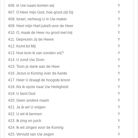
406. In Uw naam komen wij
Y
407. O Heer mijn God, hoe groot zijt Gij
Y
408. Israel, verheug U in Uw maker
Y
409. Heel mijn Hart jubelt voor de Heer
Y
410. O, maak de Heer nu groot met mij
Y
411. Geprezen zij de Heere
Y
412. Komt tot Mij
Y
413. Hoe kom ik van zonden vrij?
Y
414. U zond Uw Zoon
Y
415. Toon je dank aan de Heer
Y
416. Jezus is Koning over de Aarde
Y
417. Heer U draagt de hoogste kroon
Y
418. Als ik opzie naar Uw Heiligheid
Y
419. U bent God
Y
420. Geen andere naam
Y
421. Ja ik wil U volgen
Y
422. U wil ik kennen
Y
423. Ik zing en juich
Y
424. Ik wil zingen voor de Koning
Y
425. Vervuld van Uw zegen
Y