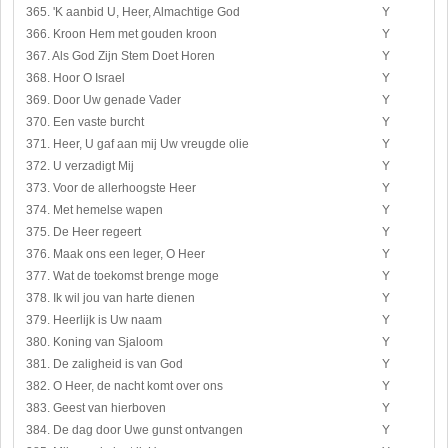
365. 'K aanbid U, Heer, Almachtige God
Y
366. Kroon Hem met gouden kroon
Y
367. Als God Zijn Stem Doet Horen
Y
368. Hoor O Israel
Y
369. Door Uw genade Vader
Y
370. Een vaste burcht
Y
371. Heer, U gaf aan mij Uw vreugde olie
Y
372. U verzadigt Mij
Y
373. Voor de allerhoogste Heer
Y
374. Met hemelse wapen
Y
375. De Heer regeert
Y
376. Maak ons een leger, O Heer
Y
377. Wat de toekomst brenge moge
Y
378. Ik wil jou van harte dienen
Y
379. Heerlijk is Uw naam
Y
380. Koning van Sjaloom
Y
381. De zaligheid is van God
Y
382. O Heer, de nacht komt over ons
Y
383. Geest van hierboven
Y
384. De dag door Uwe gunst ontvangen
Y