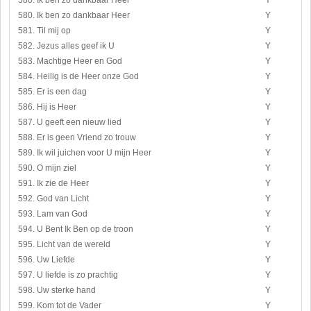
580. Ik ben zo dankbaar Heer
Y
580. Ik ben zo dankbaar Heer
Y
581. Til mij op
Y
582. Jezus alles geef ik U
Y
583. Machtige Heer en God
Y
584. Heilig is de Heer onze God
Y
585. Er is een dag
Y
586. Hij is Heer
Y
587. U geeft een nieuw lied
Y
588. Er is geen Vriend zo trouw
Y
589. Ik wil juichen voor U mijn Heer
Y
590. O mijn ziel
Y
591. Ik zie de Heer
Y
592. God van Licht
Y
593. Lam van God
Y
594. U Bent Ik Ben op de troon
Y
595. Licht van de wereld
Y
596. Uw Liefde
Y
597. U liefde is zo prachtig
Y
598. Uw sterke hand
Y
599. Kom tot de Vader
Y