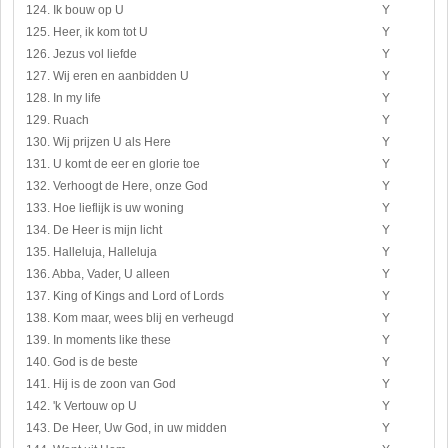
124. Ik bouw op U
Y
125. Heer, ik kom tot U
Y
126. Jezus vol liefde
Y
127. Wij eren en aanbidden U
Y
128. In my life
Y
129. Ruach
Y
130. Wij prijzen U als Here
Y
131. U komt de eer en glorie toe
Y
132. Verhoogt de Here, onze God
Y
133. Hoe lieflijk is uw woning
Y
134. De Heer is mijn licht
Y
135. Halleluja, Halleluja
Y
136. Abba, Vader, U alleen
Y
137. King of Kings and Lord of Lords
Y
138. Kom maar, wees blij en verheugd
Y
139. In moments like these
Y
140. God is de beste
Y
141. Hij is de zoon van God
Y
142. 'k Vertouw op U
Y
143. De Heer, Uw God, in uw midden
Y