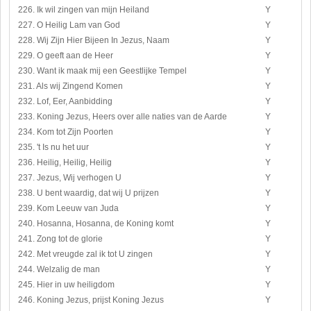
226. Ik wil zingen van mijn Heiland
Y
227. O Heilig Lam van God
Y
228. Wij Zijn Hier Bijeen In Jezus, Naam
Y
229. O geeft aan de Heer
Y
230. Want ik maak mij een Geestlijke Tempel
Y
231. Als wij Zingend Komen
Y
232. Lof, Eer, Aanbidding
Y
233. Koning Jezus, Heers over alle naties van de Aarde
Y
234. Kom tot Zijn Poorten
Y
235. 't Is nu het uur
Y
236. Heilig, Heilig, Heilig
Y
237. Jezus, Wij verhogen U
Y
238. U bent waardig, dat wij U prijzen
Y
239. Kom Leeuw van Juda
Y
240. Hosanna, Hosanna, de Koning komt
Y
241. Zong tot de glorie
Y
242. Met vreugde zal ik tot U zingen
Y
244. Welzalig de man
Y
245. Hier in uw heiligdom
Y
246. Koning Jezus, prijst Koning Jezus
Y