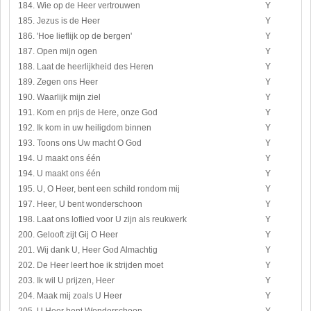
184. Wie op de Heer vertrouwen
Y
185. Jezus is de Heer
Y
186. 'Hoe lieflijk op de bergen'
Y
187. Open mijn ogen
Y
188. Laat de heerlijkheid des Heren
Y
189. Zegen ons Heer
Y
190. Waarlijk mijn ziel
Y
191. Kom en prijs de Here, onze God
Y
192. Ik kom in uw heiligdom binnen
Y
193. Toons ons Uw macht O God
Y
194. U maakt ons één
Y
194. U maakt ons één
Y
195. U, O Heer, bent een schild rondom mij
Y
197. Heer, U bent wonderschoon
Y
198. Laat ons loflied voor U zijn als reukwerk
Y
200. Gelooft zijt Gij O Heer
Y
201. Wij dank U, Heer God Almachtig
Y
202. De Heer leert hoe ik strijden moet
Y
203. Ik wil U prijzen, Heer
Y
204. Maak mij zoals U Heer
Y