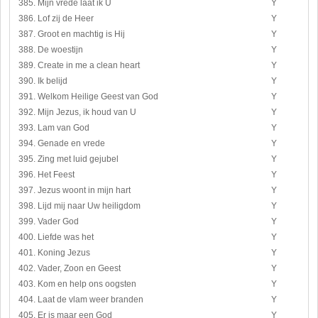
385. Mijn vrede laat ik U
Y
386. Lof zij de Heer
Y
387. Groot en machtig is Hij
Y
388. De woestijn
Y
389. Create in me a clean heart
Y
390. Ik belijd
Y
391. Welkom Heilige Geest van God
Y
392. Mijn Jezus, ik houd van U
Y
393. Lam van God
Y
394. Genade en vrede
Y
395. Zing met luid gejubel
Y
396. Het Feest
Y
397. Jezus woont in mijn hart
Y
398. Lijd mij naar Uw heiligdom
Y
399. Vader God
Y
400. Liefde was het
Y
401. Koning Jezus
Y
402. Vader, Zoon en Geest
Y
403. Kom en help ons oogsten
Y
404. Laat de vlam weer branden
Y
405. Er is maar een God
Y