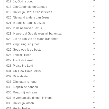
017. Ja, God is goed
Y
018. Zijn Goedheid en Genade
Y
019. Halleluja, Jezus Christus leeft
Y
020. Niemand anders dan Jezus
Y
021. Ik dank U, dank U Jezus
Y
022. In de naam van Jezus
Y
023. Ik weet dat God de weg mij banen zal
Y
023. Zie de zon, zie de maan (Kinderen)
Y
024. Zingt, zingt en jubelt
Y
025. Gods weg is de beste
Y
026. Leid mij Heer
Y
027. Als Gods Geest
Y
028. Praise the Lord
Y
031. Oh, How I love Jezus
Y
032. Dit is de dag
Y
033. Zijn naam is hoger
Y
035. Klapt in de handen
Y
036. Roep mij toch aan
Y
037. Ik vermag alle dingen in Hem
Y
038. Halleluja, amen
Y
039. Heilig, Heilig
Y