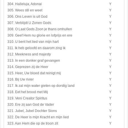
304. Halleluja, Adonai
Y
305. Wees stil en weet
Y
306. Ons Leven is uit God
Y
307. Verblijdt U Zonen Gods
Y
308. O Laat Gods Zoon je thans omhullen
Y
309. Geef Hem nu glorie en lofprijs en ere
Y
310. U bent het lied van mijn hart
Y
311. Ik heb geloofd en daarom zing ik
Y
312. Meekness and majesty
Y
313. In een donker graf gevangen
Y
314. Geprezen zij de Heer
Y
315. Heer, Uw bloed dat reinigt mij
Y
316. Bij Uw rivier
Y
317. Ik zal mijn water gieten op dorstig land
Y
318. Eet het brood met Mij
Y
319. Veni Creator Spiritus
Y
320. Ere zij aan God de Vader
Y
321. Jubel, Jubel Dochter Sions
Y
322. De Heer is mijn Kracht en mijn lied
Y
323. Aan Hem die op de troon zit
Y