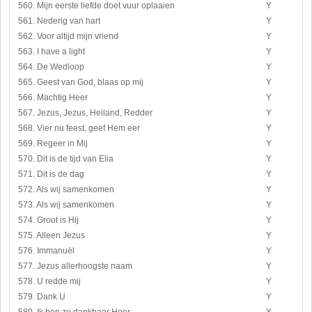
560. Mijn eerste liefde doet vuur oplaaien
Y
561. Nederig van hart
Y
562. Voor altijd mijn vriend
Y
563. I have a light
Y
564. De Wedloop
Y
565. Geest van God, blaas op mij
Y
566. Machtig Heer
Y
567. Jezus, Jezus, Heiland, Redder
Y
568. Vier nu feest, geef Hem eer
Y
569. Regeer in Mij
Y
570. Dit is de tijd van Elia
Y
571. Dit is de dag
Y
572. Als wij samenkomen
Y
573. Als wij samenkomen
Y
574. Groot is Hij
Y
575. Alleen Jezus
Y
576. Immanuël
Y
577. Jezus allerhoogste naam
Y
578. U redde mij
Y
579. Dank U
Y