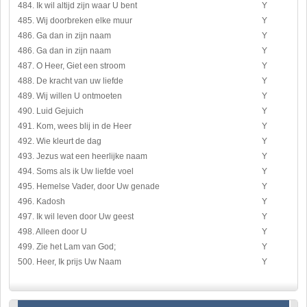
484. Ik wil altijd zijn waar U bent
Y
485. Wij doorbreken elke muur
Y
486. Ga dan in zijn naam
Y
486. Ga dan in zijn naam
Y
487. O Heer, Giet een stroom
Y
488. De kracht van uw liefde
Y
489. Wij willen U ontmoeten
Y
490. Luid Gejuich
Y
491. Kom, wees blij in de Heer
Y
492. Wie kleurt de dag
Y
493. Jezus wat een heerlijke naam
Y
494. Soms als ik Uw liefde voel
Y
495. Hemelse Vader, door Uw genade
Y
496. Kadosh
Y
497. Ik wil leven door Uw geest
Y
498. Alleen door U
Y
499. Zie het Lam van God;
Y
500. Heer, Ik prijs Uw Naam
Y