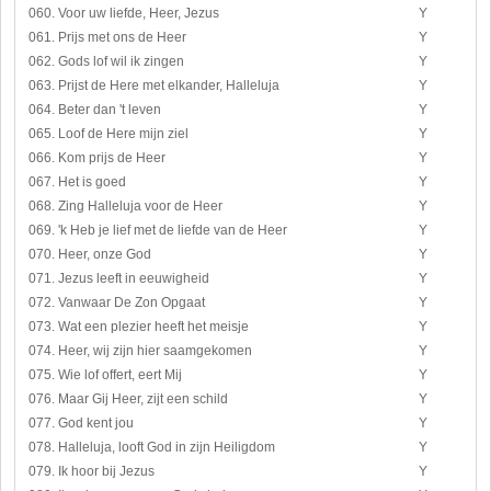
060. Voor uw liefde, Heer, Jezus
Y
061. Prijs met ons de Heer
Y
062. Gods lof wil ik zingen
Y
063. Prijst de Here met elkander, Halleluja
Y
064. Beter dan 't leven
Y
065. Loof de Here mijn ziel
Y
066. Kom prijs de Heer
Y
067. Het is goed
Y
068. Zing Halleluja voor de Heer
Y
069. 'k Heb je lief met de liefde van de Heer
Y
070. Heer, onze God
Y
071. Jezus leeft in eeuwigheid
Y
072. Vanwaar De Zon Opgaat
Y
073. Wat een plezier heeft het meisje
Y
074. Heer, wij zijn hier saamgekomen
Y
075. Wie lof offert, eert Mij
Y
076. Maar Gij Heer, zijt een schild
Y
077. God kent jou
Y
078. Halleluja, looft God in zijn Heiligdom
Y
079. Ik hoor bij Jezus
Y