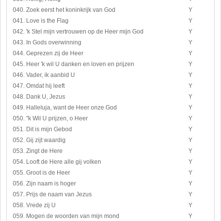
040. Zoek eerst het koninkrijk van God
Y
041. Love is the Flag
Y
042. 'k Stel mijn vertrouwen op de Heer mijn God
Y
043. In Gods overwinning
Y
044. Geprezen zij de Heer
Y
045. Heer 'k wil U danken en loven en prijzen
Y
046. Vader, ik aanbid U
Y
047. Omdat hij leeft
Y
048. Dank U, Jezus
Y
049. Halleluja, want de Heer onze God
Y
050. "k Wil U prijzen, o Heer
Y
051. Dit is mijn Gebod
Y
052. Gij zijt waardig
Y
053. Zingt de Here
Y
054. Looft de Here alle gij volken
Y
055. Groot is de Heer
Y
056. Zijn naam is hoger
Y
057. Prijs de naam van Jezus
Y
058. Vrede zij U
Y
059. Mogen de woorden van mijn mond
Y