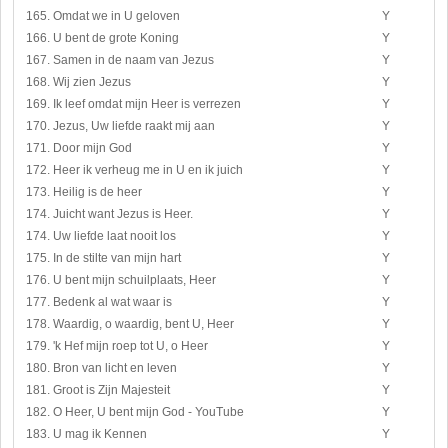
165. Omdat we in U geloven
Y
166. U bent de grote Koning
Y
167. Samen in de naam van Jezus
Y
168. Wij zien Jezus
Y
169. Ik leef omdat mijn Heer is verrezen
Y
170. Jezus, Uw liefde raakt mij aan
Y
171. Door mijn God
Y
172. Heer ik verheug me in U en ik juich
Y
173. Heilig is de heer
Y
174. Juicht want Jezus is Heer.
Y
174. Uw liefde laat nooit los
Y
175. In de stilte van mijn hart
Y
176. U bent mijn schuilplaats, Heer
Y
177. Bedenk al wat waar is
Y
178. Waardig, o waardig, bent U, Heer
Y
179. 'k Hef mijn roep tot U, o Heer
Y
180. Bron van licht en leven
Y
181. Groot is Zijn Majesteit
Y
182. O Heer, U bent mijn God - YouTube
Y
183. U mag ik Kennen
Y