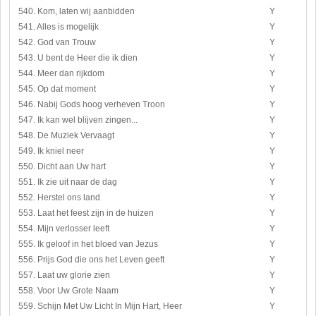
540. Kom, laten wij aanbidden
Y
541. Alles is mogelijk
Y
542. God van Trouw
Y
543. U bent de Heer die ik dien
Y
544. Meer dan rijkdom
Y
545. Op dat moment
Y
546. Nabij Gods hoog verheven Troon
Y
547. Ik kan wel blijven zingen...
Y
548. De Muziek Vervaagt
Y
549. Ik kniel neer
Y
550. Dicht aan Uw hart
Y
551. Ik zie uit naar de dag
Y
552. Herstel ons land
Y
553. Laat het feest zijn in de huizen
Y
554. Mijn verlosser leeft
Y
555. Ik geloof in het bloed van Jezus
Y
556. Prijs God die ons het Leven geeft
Y
557. Laat uw glorie zien
Y
558. Voor Uw Grote Naam
Y
559. Schijn Met Uw Licht In Mijn Hart, Heer
Y