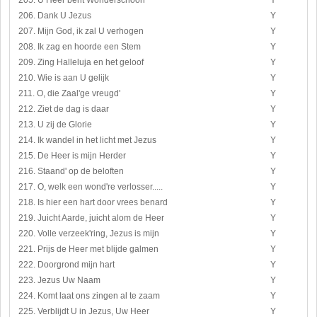
205. U Heer bent Wonderschoon
Y
206. Dank U Jezus
Y
207. Mijn God, ik zal U verhogen
Y
208. Ik zag en hoorde een Stem
Y
209. Zing Halleluja en het geloof
Y
210. Wie is aan U gelijk
Y
211. O, die Zaal'ge vreugd'
Y
212. Ziet de dag is daar
Y
213. U zij de Glorie
Y
214. Ik wandel in het licht met Jezus
Y
215. De Heer is mijn Herder
Y
216. Staand' op de beloften
Y
217. O, welk een wond're verlosser.....
Y
218. Is hier een hart door vrees benard
Y
219. Juicht Aarde, juicht alom de Heer
Y
220. Volle verzeek'ring, Jezus is mijn
Y
221. Prijs de Heer met blijde galmen
Y
222. Doorgrond mijn hart
Y
223. Jezus Uw Naam
Y
224. Komt laat ons zingen al te zaam
Y
225. Verblijdt U in Jezus, Uw Heer
Y