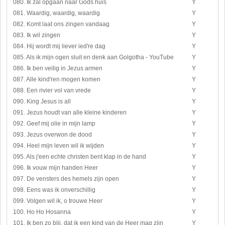
080. Ik zal opgaan naar Gods huis
Y
081. Waardig, waardig, waardig
Y
082. Komt laat ons zingen vandaag
Y
083. Ik wil zingen
Y
084. Hij wordt mij liever ied're dag
Y
085. Als ik mijn ogen sluit en denk aan Golgotha - YouTube
Y
086. Ik ben veilig in Jezus armen
Y
087. Alle kind'ren mogen komen
Y
088. Een rivier vol van vrede
Y
090. King Jesus is all
Y
091. Jezus houdt van alle kleine kinderen
Y
092. Geef mij olie in mijn lamp
Y
093. Jezus overwon de dood
Y
094. Heel mijn leven wil ik wijden
Y
095. Als j'een echte christen bent klap in de hand
Y
096. Ik vouw mijn handen Heer
Y
097. De vensters des hemels zijn open
Y
098. Eens was ik onverschillig
Y
099. Volgen wil ik, o trouwe Heer
Y
100. Ho Ho Hosanna
Y
101. Ik ben zo blij, dat ik een kind van de Heer mag zijn
Y