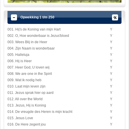
Opwekking 1 t/m 250
001. Hij's de Koning van mijn Hart
Y
002. O, Hoe wonderbaar is Jezus'bloed
Y
003. Wees Blij in de Heer
Y
004. Zijn Naam is wonderbaar
Y
005. Halleluja
Y
006. Hij is Heer
Y
007. Heer God, U loven wij
Y
008. We are one in the Spirit
Y
009. Wat ik nodig heb
Y
010. Laat mijn leven zijn
Y
011. Jezus sprak hier op aard
Y
012. All over the World
Y
013. Jezus, Hij is Koning
Y
014. De vreugde des Heren is mijn kracht
Y
015. Jesus Love
Y
016. De Here zegent jou
Y