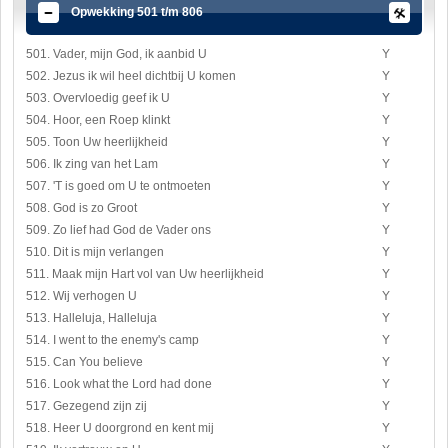
Opwekking 501 t/m 806
501. Vader, mijn God, ik aanbid U
Y
502. Jezus ik wil heel dichtbij U komen
Y
503. Overvloedig geef ik U
Y
504. Hoor, een Roep klinkt
Y
505. Toon Uw heerlijkheid
Y
506. Ik zing van het Lam
Y
507. 'T is goed om U te ontmoeten
Y
508. God is zo Groot
Y
509. Zo lief had God de Vader ons
Y
510. Dit is mijn verlangen
Y
511. Maak mijn Hart vol van Uw heerlijkheid
Y
512. Wij verhogen U
Y
513. Halleluja, Halleluja
Y
514. I went to the enemy's camp
Y
515. Can You believe
Y
516. Look what the Lord had done
Y
517. Gezegend zijn zij
Y
518. Heer U doorgrond en kent mij
Y