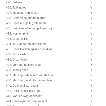
426. Believe
Y
426. Ja ik geloof
Y
427. Maak mij rein voor u
Y
429. Genade zo oneindig groot
Y
430. Heer, ik prijs U grote naam
Y
431. Laat een loflied op je lippen zijn
Y
432. Kom en prijs
Y
433. Groter is Hij
Y
434. Tot Zijn eer en heerlijkheid
Y
435. Heer, Uw koningkrijk breekt aan
Y
436. Onze vader
Y
436. Onze Vader
Y
437. Verheug de Here God
Y
438. Ik buig neer
Y
439. Machtig is de Naam van de Heer
Y
440. Machtig zijn al Uw daden Heer
Y
441. De kracht van Jezus
Y
442. Prijst Hem, Prijst Hem
Y
443. Voor eeuwig dankbaar
Y
444. Heel mijn ziel roept naar U
Y