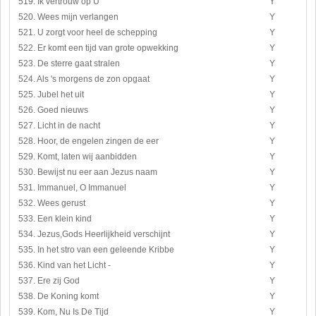
519. Ik vertrouw op U
Y
520. Wees mijn verlangen
Y
521. U zorgt voor heel de schepping
Y
522. Er komt een tijd van grote opwekking
Y
523. De sterre gaat stralen
Y
524. Als 's morgens de zon opgaat
Y
525. Jubel het uit
Y
526. Goed nieuws
Y
527. Licht in de nacht
Y
528. Hoor, de engelen zingen de eer
Y
529. Komt, laten wij aanbidden
Y
530. Bewijst nu eer aan Jezus naam
Y
531. Immanuel, O Immanuel
Y
532. Wees gerust
Y
533. Een klein kind
Y
534. Jezus,Gods Heerlijkheid verschijnt
Y
535. In het stro van een geleende Kribbe
Y
536. Kind van het Licht -
Y
537. Ere zij God
Y
538. De Koning komt
Y
539. Kom, Nu Is De Tijd
Y