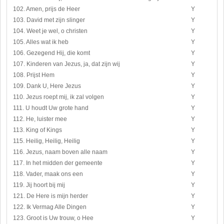
102. Amen, prijs de Heer
Y
103. David met zijn slinger
Y
104. Weet je wel, o christen
Y
105. Alles wat ik heb
Y
106. Gezegend Hij, die komt
Y
107. Kinderen van Jezus, ja, dat zijn wij
Y
108. Prijst Hem
Y
109. Dank U, Here Jezus
Y
110. Jezus roept mij, ik zal volgen
Y
111. U houdt Uw grote hand
Y
112. He, luister mee
Y
113. King of Kings
Y
115. Heilig, Heilig, Heilig
Y
116. Jezus, naam boven alle naam
Y
117. In het midden der gemeente
Y
118. Vader, maak ons een
Y
119. Jij hoort bij mij
Y
121. De Here is mijn herder
Y
122. Ik Vermag Alle Dingen
Y
123. Groot is Uw trouw, o Hee
Y