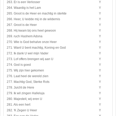
263. Er is een Verlosser
Y
264. Waardig is het Lam
Y
265. Groot is de Heer en machtig in sterkte
Y
266. Heer, U leidde mij in de wildernis
Y
267. Groot is de Heer
Y
268. Hij kwam bij ons heel gewoon
Y
269. ruch Hashem Adona
Y
270. Wie is God behalve onze Heer
Y
271. Want U bent machtig, Koning en God
Y
272. Ik dank U wel mijn Vader
Y
273. Lof offers brengen wij aan U
Y
274. God is goed
Y
275. Wij zijn hier gekomen
Y
276. Laat heel de wereld zien
Y
277. Machtig God, Sterke Rots
Y
278. Juicht de Here
Y
279. Ik wil zingen Halleluja
Y
280. Majesteit, wij eren U
Y
281. Als een hert
Y
282. 'K Zegen U Heer
Y