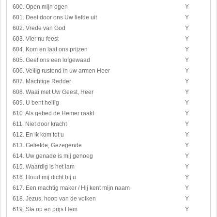
600. Open mijn ogen
Y
601. Deel door ons Uw liefde uit
Y
602. Vrede van God
Y
603. Vier nu feest
Y
604. Kom en laat ons prijzen
Y
605. Geef ons een lofgewaad
Y
606. Veilig rustend in uw armen Heer
Y
607. Machtige Redder
Y
608. Waai met Uw Geest, Heer
Y
609. U bent heilig
Y
610. Als gebed de Hemer raakt
Y
611. Niet door kracht
Y
612. En ik kom tot u
Y
613. Geliefde, Gezegende
Y
614. Uw genade is mij genoeg
Y
615. Waardig is het lam
Y
616. Houd mij dicht bij u
Y
617. Een machtig maker / Hij kent mijn naam
Y
618. Jezus, hoop van de volken
Y
619. Sta op en prijs Hem
Y