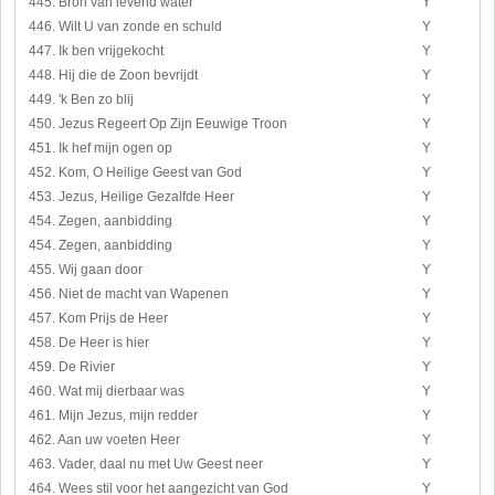
445. Bron van levend water
Y
446. Wilt U van zonde en schuld
Y
447. Ik ben vrijgekocht
Y
448. Hij die de Zoon bevrijdt
Y
449. 'k Ben zo blij
Y
450. Jezus Regeert Op Zijn Eeuwige Troon
Y
451. Ik hef mijn ogen op
Y
452. Kom, O Heilige Geest van God
Y
453. Jezus, Heilige Gezalfde Heer
Y
454. Zegen, aanbidding
Y
454. Zegen, aanbidding
Y
455. Wij gaan door
Y
456. Niet de macht van Wapenen
Y
457. Kom Prijs de Heer
Y
458. De Heer is hier
Y
459. De Rivier
Y
460. Wat mij dierbaar was
Y
461. Mijn Jezus, mijn redder
Y
462. Aan uw voeten Heer
Y
463. Vader, daal nu met Uw Geest neer
Y
464. Wees stil voor het aangezicht van God
Y