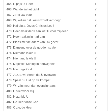
465. Ik prijs U, Heer
Y
466. Wandel in het Licht
Y
467. Zend Uw vuur
Y
468. Wij willen dat Jezus wordt verhoogd
Y
469. Halleluja, Jezus Christus Leeft
Y
470. Heer als ik denk aan wat U voor mij deed
Y
471. Heer raak mijn hart aan
Y
472. Blaas met de adem van Uw geest
Y
473. Dansend over de gouden straten
Y
474. Niemand is als u
Y
474. Niemand Is Als U
Y
475. Majesteit Koning in eeuwigheid
Y
476. Machtige God
Y
477. Jezus, wij vieren dat U overwon
Y
478. Speel nu luid op de trompet
Y
479. Wij zijn meer dan overwinnaars
Y
480. U stierf voor mij
Y
481. Ik aanbid U
Y
482. De Heer onze God
Y
483. O zie, de Heer
Y