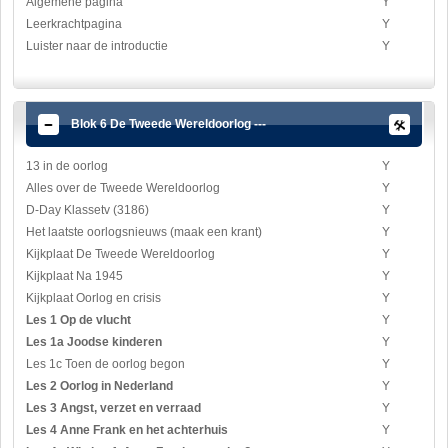
Algemene pagina
Y
Leerkrachtpagina
Y
Luister naar de introductie
Y
Blok 6 De Tweede Wereldoorlog ---
13 in de oorlog
Y
Alles over de Tweede Wereldoorlog
Y
D-Day Klassetv (3186)
Y
Het laatste oorlogsnieuws (maak een krant)
Y
Kijkplaat De Tweede Wereldoorlog
Y
Kijkplaat Na 1945
Y
Kijkplaat Oorlog en crisis
Y
Les 1 Op de vlucht
Y
Les 1a Joodse kinderen
Y
Les 1c Toen de oorlog begon
Y
Les 2 Oorlog in Nederland
Y
Les 3 Angst, verzet en verraad
Y
Les 4 Anne Frank en het achterhuis
Y