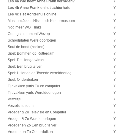
Les 4a Wie heeft Anne Frank verraden?
Y
Les 4b Anne Frank en het achterhuis
Y
Les 4c Het Achterhuis online
Y
Museum Joods Historisch Kindermuseum
Y
Nog meer WO II links
Y
Oorlogsmonument Wezep
Y
Schoolplaten Wereldoorlogen
Y
Snuf de hond (zoeken)
Y
Spel: Bommen op Rotterdam
Y
Spel: De Hongerwinter
Y
Spel: Een brug te ver
Y
Spel: Hitler en de Tweede wereldoorlog
Y
Spel: Onderduiken
Y
Tijdvakken yurls TV en computer
Y
Tijdvakken yurls Wereldoorlogen
Y
Verzetje
Y
Verzetsmuseum
Y
Vroeger & Zo Televisie en Computer
Y
Vroeger & Zo Wereldoorlogen
Y
Vroeger en Zo Een brug te ver
Y
Vroeger en Zo Onderduiken
Y