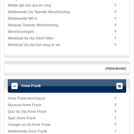
Webje tijd van opa en oma
Y
Webkwestie De Tweede Wereldoorlog
Y
Webkwestie WO II
Y
Webpad Tweede Wereldoorlog
Y
Wereldoorlogen
Y
Werkblad bij clip:Adolf Hitler
Y
Werkblad bij clip:Een brug te ver
Y
(Advertentie)
Anne Frank
Anne Frank kennisquiz
Y
Museum Anne Frank
Y
Quiz bij clip:Anne Frank
Y
Spel: Anne Frank
Y
Vroeger en Zo Anne Frank
Y
Webkwestie Anne Frank
Y