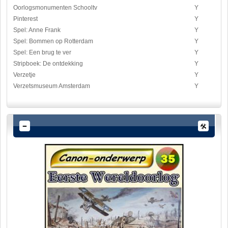
Oorlogsmonumenten Schooltv
Y
Pinterest
Y
Spel: Anne Frank
Y
Spel: Bommen op Rotterdam
Y
Spel: Een brug te ver
Y
Stripboek: De ontdekking
Y
Verzetje
Y
Verzetsmuseum Amsterdam
Y